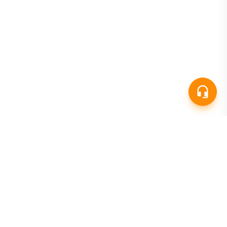
CACHICAMO
Sistema ERP completo para facturación e
inventario. Diseñado especialmente para empresas
venezolanas con cumplimiento fiscal total.
Software administrativo homologado por el SENIAT para
Forma Libre, Máquina Fiscal e Imprenta Digital